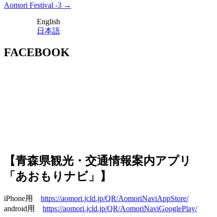
稿
Aomori Festival -3
→
ナ
English
ビ
日本語
ゲ
ー
FACEBOOK
シ
ョ
ン
【青森県観光・交通情報案内アプリ
「あおもりナビ」】
iPhone用
https://aomori.jcld.jp/QR/AomoriNaviAppStore/
android用
https://aomori.jcld.jp/QR/AomoriNaviGooglePlay/