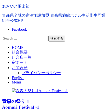
コ
あおやど倶楽部
ン
青森県全域の宿泊施設加盟-青森県旅館ホテル生活衛生同業
テ
組合公式HP
ン
ツ
Facebook
へ
移
検
動
索
第
HOME
す
組合概要
1
る
メ
組合店一覧
ニ
宿ネット
ュ
お問合せ
ー
プライバシーポリシー
English
Menu
青森の祭り-1
Aomori Festival -1