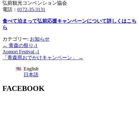
弘前観光コンベンション協会
電話：
0172-35-3131
食べて泊まって弘前応援キャンペーンについて詳しくはこち
ら
カテゴリー:
お知らせ
投
←
青森の祭り-1
稿
Aomori Festival -1
「青森県おでかけキャンペーン」
→
ナ
ビ
English
ゲ
日本語
ー
シ
FACEBOOK
ョ
ン