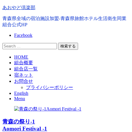
コ
あおやど倶楽部
ン
青森県全域の宿泊施設加盟-青森県旅館ホテル生活衛生同業
テ
組合公式HP
ン
ツ
Facebook
へ
移
検
動
索
第
HOME
す
組合概要
1
る
メ
組合店一覧
ニ
宿ネット
ュ
お問合せ
ー
プライバシーポリシー
English
Menu
青森の祭り-1
Aomori Festival -1