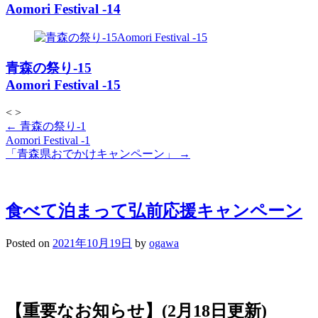
Aomori Festival -14
青森の祭り-15
Aomori Festival -15
<
>
投
←
青森の祭り-1
稿
Aomori Festival -1
「青森県おでかけキャンペーン」
→
ナ
ビ
ゲ
ー
食べて泊まって弘前応援キャンペーン
シ
ョ
Posted on
2021年10月19日
by
ogawa
ン
【重要なお知らせ】(2月18日更新)