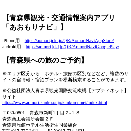
【青森県観光・交通情報案内アプリ
「あおもりナビ」】
iPhone用
https://aomori.jcld.jp/QR/AomoriNaviAppStore/
android用
https://aomori.jcld.jp/QR/AomoriNaviGooglePlay/
【青森県への旅のご予約】
※エリア区分から、ホテル・旅館の区別などなど、複数のサ
イトの宿情報・宿泊プランを横断検索することができます。
※公益社団法人青森県観光国際交流機構【アプティネット】
サイト
https://www.aomori-kanko.or.jp/kankorenmei/index.html
〒030-0801 青森市新町1丁目２-１８
青森商工会議所会館２Ｆ
青森県旅館ホテル生活衛生同業組合
TEL:017-777-3411 FAX:017-734-4631